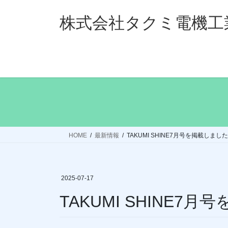
コ
ナ
ン
ビ
株式会社タクミ電機工
テ
ゲ
ン
ー
ツ
シ
へ
ョ
ス
ン
キ
に
ッ
移
プ
動
HOME
最新情報
TAKUMI SHINE7月号を掲載しまし
2025-07-17
TAKUMI SHINE7