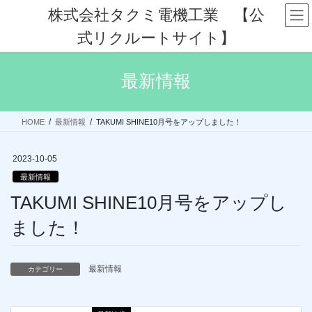
コ
ナ
株式会社タクミ電機工業 【公
ン
ビ
式リクルートサイト】
テ
ゲ
ン
ー
ツ
シ
最新情報
へ
ョ
ス
ン
キ
に
HOME
最新情報
TAKUMI SHINE10月号をアップしました！
ッ
移
プ
動
2023-10-05
最新情報
TAKUMI SHINE10月号をアップし
ました！
最新情報
カテゴリー