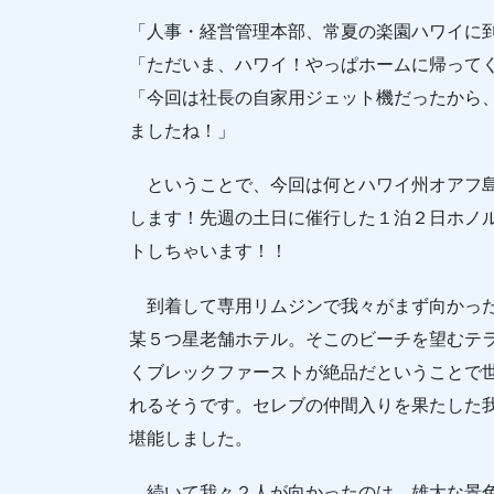
「人事・経営管理本部、常夏の楽園ハワイに
「ただいま、ハワイ！やっぱホームに帰って
「今回は社長の自家用ジェット機だったから
ましたね！」
ということで、今回は何とハワイ州オアフ島
します！先週の土日に催行した１泊２日ホノ
トしちゃいます！！
到着して専用リムジンで我々がまず向かった
某５つ星老舗ホテル。そこのビーチを望むテ
くブレックファーストが絶品だということで
れるそうです。セレブの仲間入りを果たした
堪能しました。
続いて我々２人が向かったのは、雄大な景色