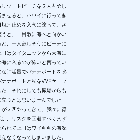
るリゾートビーチを２人占めし
済ませると、ハワイに行ってき
日焼け止めを入念に塗って、さ
整うと、一目散に海へと向かい
ると、一人寂しそうにビーチに
上司はタイタニックから大海に
の海に入るのが怖いと言ってい
的な肺活量でバナナボートを膨
ナナボートと私をVVFケーブ
した。それにしても職場からも
に立つとは思いませんでした
）が２匹やってきて、我々に背
私は、リスクを回避すべくまず
れられて上司はワイキキの海深
見えなくなってしまいました。