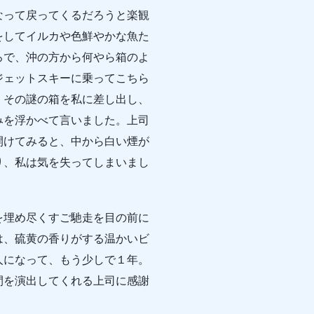
なって戻ってくるだろうと楽観
をしてイルカや色鮮やかな魚た
ろで、沖の方から何やら箱のよ
ジェットスキーに乗ってこちら
、その謎の箱を私に差し出し、
みを浮かべて言いました。上司
開けてみると、中から白い煙が
り、私は気を失ってしまいまし
埋め尽くすご馳走を目の前に
は、硫黄の香りがする温かいビ
人になって、もう少しで１年。
間を演出してくれる上司に感謝