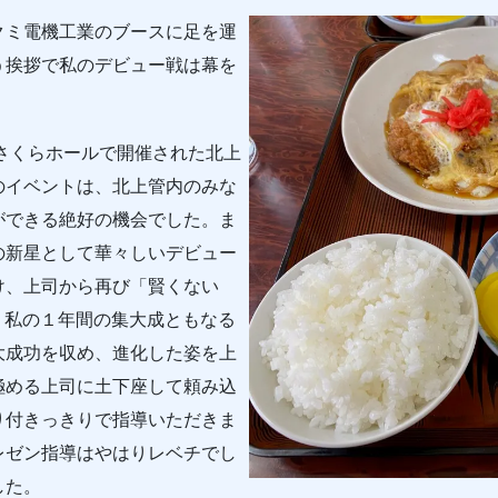
ミ電機工業のブースに足を運
う挨拶で私のデビュー戦は幕を
さくらホールで開催された北上
のイベントは、北上管内のみな
ができる絶好の機会でした。ま
の新星として華々しいデビュー
け、上司から再び「賢くない
、私の１年間の集大成ともなる
大成功を収め、進化した姿を上
極める上司に土下座して頼み込
り付きっきりで指導いただきま
レゼン指導はやはりレベチでし
した。