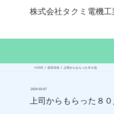
コ
ナ
ン
ビ
株式会社タクミ電機工
テ
ゲ
ン
ー
ツ
シ
へ
ョ
ス
ン
キ
に
ッ
移
プ
動
HOME
最新情報
上司からもらった８０点
2024-03-07
上司からもらった８０