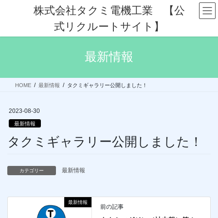
コ
ナ
株式会社タクミ電機工業 【公
ン
ビ
式リクルートサイト】
テ
ゲ
ン
ー
ツ
シ
最新情報
へ
ョ
ス
ン
キ
に
HOME
最新情報
タクミギャラリー公開しました！
ッ
移
プ
動
2023-08-30
最新情報
タクミギャラリー公開しました！
最新情報
カテゴリー
最新情報
前の記事